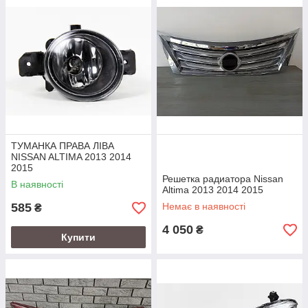
- Самые низкие цены в интернете
- Отправка по всей Украине
- Возможна функция самовывоза
- Проверенный продавец на пром.юа
Для более детальной информации звоните:
Александр
ТУМАНКА ПРАВА ЛІВА
NISSAN ALTIMA 2013 2014
2015
Решетка радиатора Nissan
В наявності
Altima 2013 2014 2015
585
Немає в наявності
₴
4 050
₴
Купити