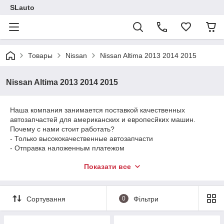
SLauto
Товары
Nissan
Nissan Altima 2013 2014 2015
Nissan Altima 2013 2014 2015
Наша компания занимается поставкой качественных
автозапчастей для американских и европесйких машин.
Почему с нами стоит работать?
- Только высококачественные автозапчасти
- Отправка наложенным платежом
- Отправляем в день заказа
Показати все
- Работаем с Новой Почтой и Деливери
- Более 200 позитивных отзывов наших клиентов
- Так же работаем по ОЛХ доставке
- 24\7 поддержка
Сортування
0
Фільтри
- Подбор запчастей по Вин коду
- Возможен возврат товара