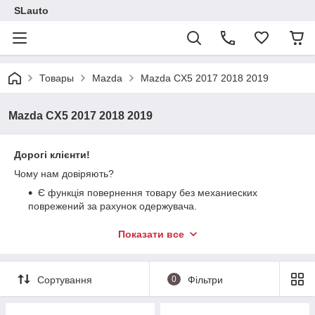
SLauto
Товары
Mazda
Mazda CX5 2017 2018 2019
Mazda CX5 2017 2018 2019
Дорогі клієнти!
Чому нам довіряють?
Є функція повернення товару без механиеских
поврежений за рахунок одержувача.
Працюємо без передоплат
Показати все
Відправляємо накладним платежем
Завжди на зв'язку
Сортування
0
Фільтри
На ринку більше 2-х років
Всі запчастини якісні, ніякого шлюбу