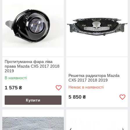
Так само маємо договір з компанією з доставки
Делівері, що дозволяє відправляти замовлення
дешевше ніж Новою Поштою.
Протитуманна фара ліва
права Mazda CX5 2017 2018
2019
Решетка радиатора Mazda
В наявності
CX5 2017 2018 2019
1 575
Немає в наявності
₴
5 850
₴
Купити